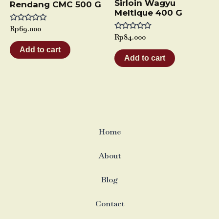
Sirloin Wagyu
Rendang CMC 500 G
Meltique 400 G
Rated
Rp
69.000
0
Rated
Rp
84.000
out
0
of
Add to cart
out
5
of
Add to cart
5
Home
About
Blog
Contact