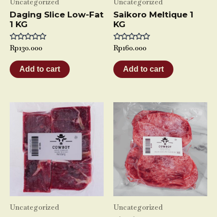
Uncategorized
Uncategorized
Daging Slice Low-Fat
Saikoro Meltique 1
1 KG
KG
Rated
Rp
130.000
Rated
Rp
160.000
0
0
out
out
of
of
Add to cart
Add to cart
5
5
Uncategorized
Uncategorized