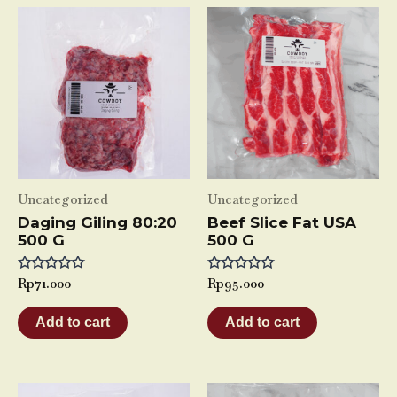
Uncategorized
Uncategorized
Daging Giling 80:20
Beef Slice Fat USA
500 G
500 G
Rated
Rp
71.000
Rated
Rp
95.000
0
0
out
out
of
of
Add to cart
Add to cart
5
5