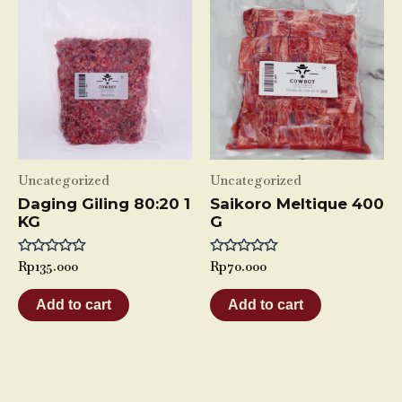
Uncategorized
Uncategorized
Daging Giling 80:20 1
Saikoro Meltique 400
KG
G
Rated
Rp
135.000
Rated
Rp
70.000
0
0
out
out
of
of
Add to cart
Add to cart
5
5