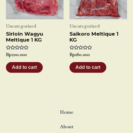
Uncategorized
Uncategorized
Sirloin Wagyu
Saikoro Meltique 1
Meltique 1 KG
KG
Rated
Rp
200.000
Rated
Rp
160.000
0
0
out
out
of
of
Add to cart
Add to cart
5
5
Home
About