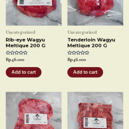
Uncategorized
Uncategorized
Rib-eye Wagyu
Tenderloin Wagyu
Meltique 200 G
Meltique 200 G
Rated
Rp
46.000
Rated
Rp
46.000
0
0
out
out
of
of
Add to cart
Add to cart
5
5