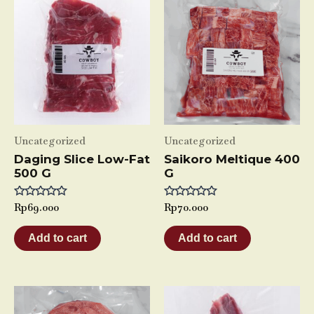
Uncategorized
Uncategorized
Daging Slice Low-Fat
Saikoro Meltique 400
500 G
G
Rated
Rp
69.000
Rated
Rp
70.000
0
0
out
out
of
of
Add to cart
Add to cart
5
5