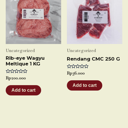
Uncategorized
Uncategorized
Rib-eye Wagyu
Rendang CMC 250 G
Meltique 1 KG
Rated
Rp
36.000
0
Rated
Rp
200.000
out
0
of
Add to cart
out
5
of
Add to cart
5