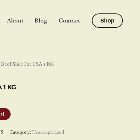
About
Blog
Contact
Shop
 Beef Slice Fat USA 1 KG
A 1 KG
rt
US
Category:
Uncategorized