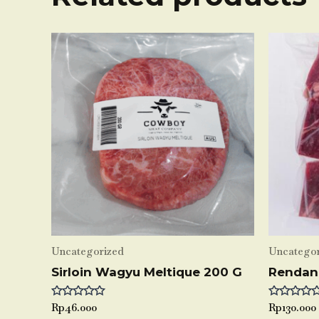
Uncategorized
Uncategor
Sirloin Wagyu Meltique 200 G
Rendan
Rated
Rp
46.000
Rated
Rp
130.000
0
0