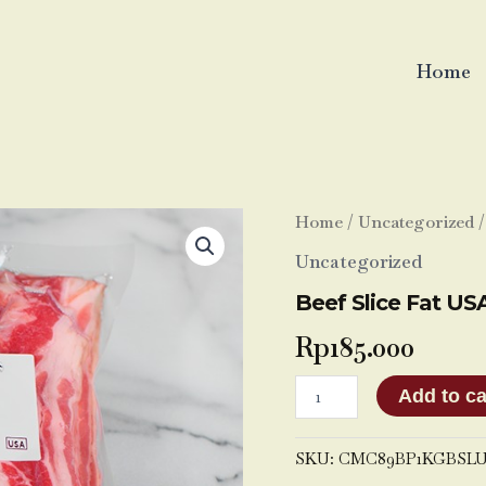
Home
Beef
Home
/
Uncategorized
/
Slice
Uncategorized
Fat
USA
Beef Slice Fat US
1
KG
Rp
185.000
quantity
Add to ca
SKU:
CMC89BP1KGBSL