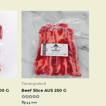
Uncategorized
00 G
Beef Slice AUS 250 G
Rated
Rp
44.000
0