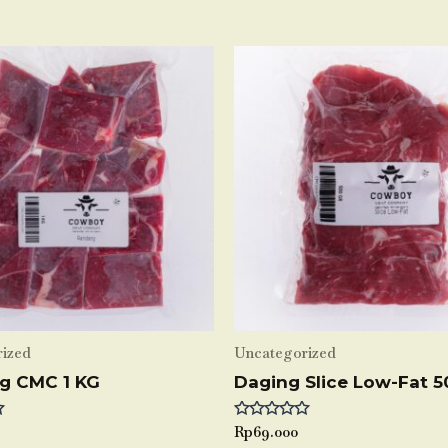
ized
Uncategorized
g CMC 1 KG
Daging Slice Low-Fat 5
Rated
Rp
69.000
0