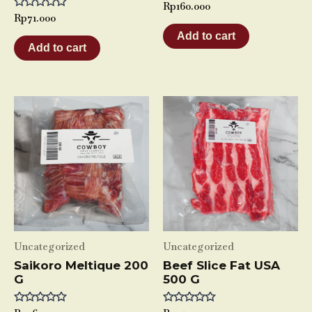
Rated
Rp
160.000
0
Rated
Rp
71.000
out
0
of
Add to cart
out
5
of
Add to cart
5
Uncategorized
Uncategorized
Saikoro Meltique 200
Beef Slice Fat USA
G
500 G
Rated
Rated