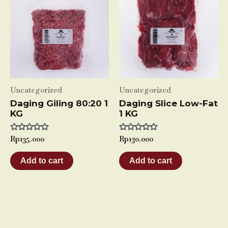
Uncategorized
Uncategorized
Daging Giling 80:20 1
Daging Slice Low-Fat
KG
1 KG
Rated
Rp
135.000
Rated
Rp
130.000
0
0
out
out
of
of
Add to cart
Add to cart
5
5