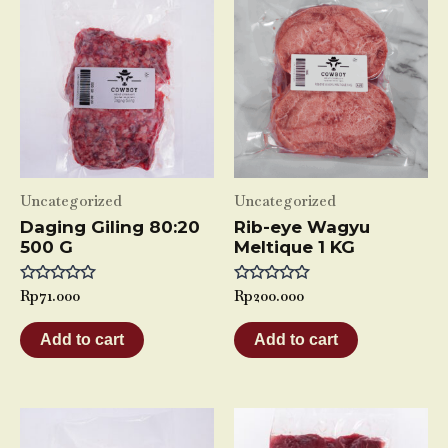
Uncategorized
Uncategorized
Daging Giling 80:20
Rib-eye Wagyu
500 G
Meltique 1 KG
Rated
Rp
71.000
Rated
Rp
200.000
0
0
out
out
of
of
Add to cart
Add to cart
5
5