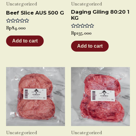
Uncategorized
Uncategorized
Daging Giling 80:20 1
Beef Slice AUS 500 G
KG
Rated
Rp
84.000
0
Rated
Rp
135.000
out
0
of
Add to cart
out
5
of
Add to cart
5
Uncategorized
Uncategorized