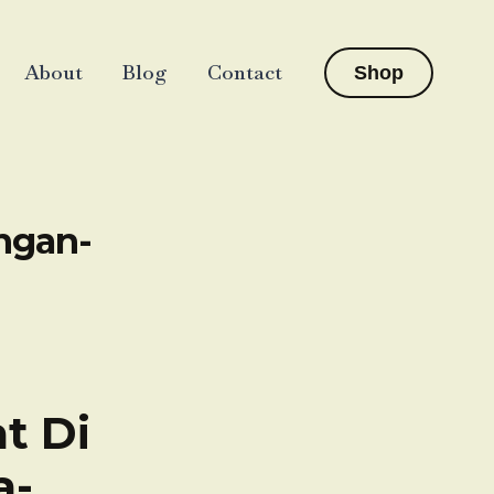
About
Blog
Contact
Shop
ngan-
t Di
a-