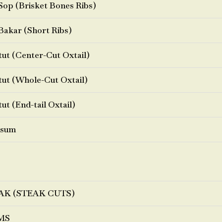
Sop (Brisket Bones Ribs)
Bakar (Short Ribs)
ut (Center-Cut Oxtail)
ut (Whole-Cut Oxtail)
ut (End-tail Oxtail)
sum
AK (STEAK CUTS)
MS