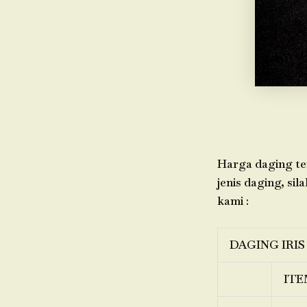
Harga daging ter
jenis daging, sil
kami :
DAGING IRIS
ITE