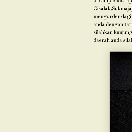
di Cimpaeun,Tap
Cisalak,Sukmaja
mengorder dagin
anda dengan tari
silahkan kunjung
daerah anda sil