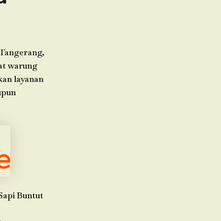
-Tangerang,
at warung
kan layanan
upun
Sapi Buntut