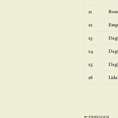
21
Rend
22
Emp
23
Dagi
24
Dagi
25
Dagi
26
Lida
PREVIOUS