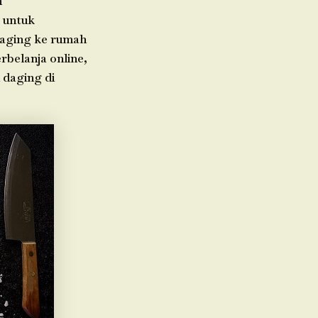
h
 untuk
daging ke rumah
rbelanja online,
 daging di