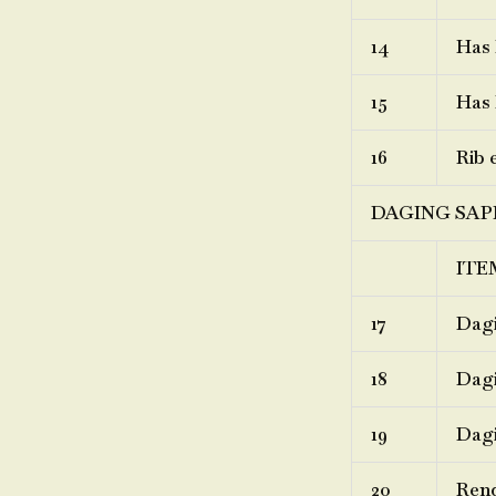
14
Has 
15
Has 
16
Rib 
DAGING SAP
ITE
17
Dagi
18
Dagi
19
Dagi
20
Ren