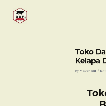
Skip
to
content
Toko Da
Kelapa 
By
Master BBF
/
Janu
Tok
B