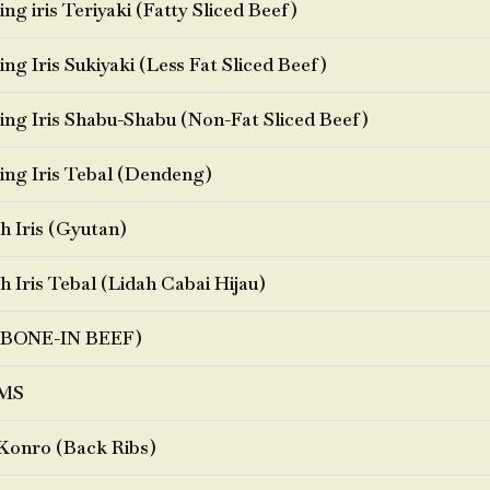
ng iris Teriyaki (Fatty Sliced Beef)
ng Iris Sukiyaki (Less Fat Sliced Beef)
ng Iris Shabu-Shabu (Non-Fat Sliced Beef)
ng Iris Tebal (Dendeng)
h Iris (Gyutan)
h Iris Tebal (Lidah Cabai Hijau)
BONE-IN BEEF)
MS
Konro (Back Ribs)