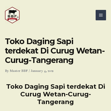
Skip
Mai
to
Men
content
Toko Daging Sapi
terdekat Di Curug Wetan-
Curug-Tangerang
By
Master BBF
/
January 4, 2021
Toko Daging Sapi terdekat Di
Curug Wetan-Curug-
Tangerang