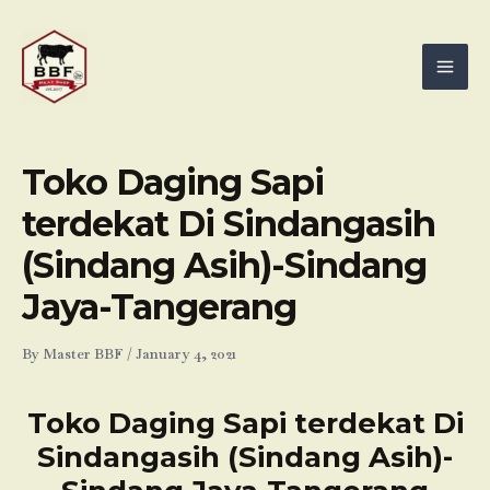
Skip
Mai
to
Men
content
Toko Daging Sapi
terdekat Di Sindangasih
(Sindang Asih)-Sindang
Jaya-Tangerang
By
Master BBF
/
January 4, 2021
Toko Daging Sapi terdekat Di
Sindangasih (Sindang Asih)-