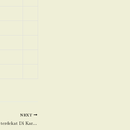
NEXT
Toko Daging Sapi terdekat Di Karang Sari-Neglasari-Tangerang