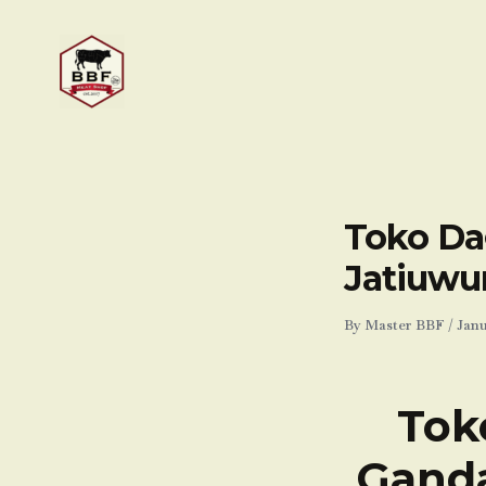
Skip
to
content
Toko Dag
Jatiuwu
By
Master BBF
/
Janu
Tok
Ganda