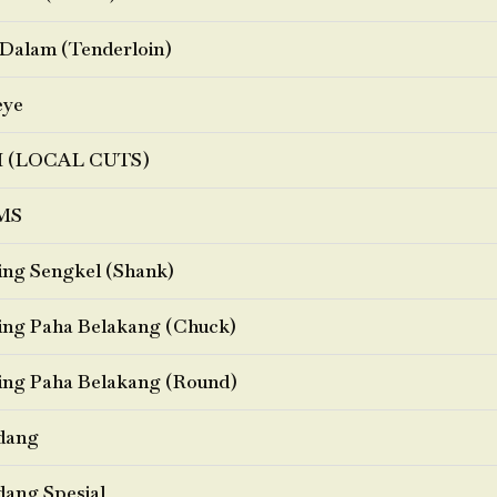
Dalam (Tenderloin)
eye
I (LOCAL CUTS)
MS
ng Sengkel (Shank)
ng Paha Belakang (Chuck)
ng Paha Belakang (Round)
dang
ang Spesial