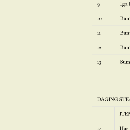
9
Iga 
10
Bunt
11
Bunt
12
Bunt
13
Sum
DAGING STE
ITE
14
Has 