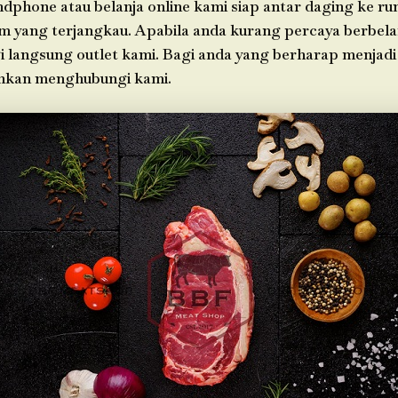
ndphone atau belanja online kami siap antar daging ke r
im yang terjangkau. Apabila anda kurang percaya berbelan
i langsung outlet kami. Bagi anda yang berharap menjadi
ahkan menghubungi kami.