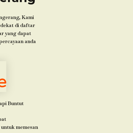
angerang, Kami
dekat di daftar
ar yang dapat
epercayaan anda
api Buntut
pat
da untuk memesan