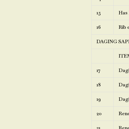
15
Has 
16
Rib 
DAGING SAP
ITE
17
Dagi
18
Dagi
19
Dagi
20
Ren
21
Rend