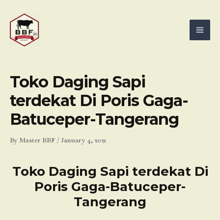
Skip
Mai
to
Men
content
Toko Daging Sapi
terdekat Di Poris Gaga-
Batuceper-Tangerang
By
Master BBF
/
January 4, 2021
Toko Daging Sapi terdekat Di
Poris Gaga-Batuceper-
Tangerang