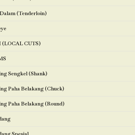
Dalam (Tenderloin)
eye
I (LOCAL CUTS)
MS
ng Sengkel (Shank)
ng Paha Belakang (Chuck)
ng Paha Belakang (Round)
dang
ang Spesial