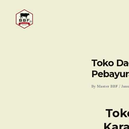
Skip
to
content
Toko Dag
Pebayur
By
Master BBF
/
Janu
Tok
Kar