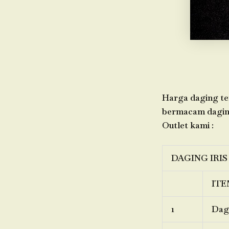
Harga daging ter
bermacam daging,
Outlet kami :
DAGING IRIS
ITE
1
Dagi