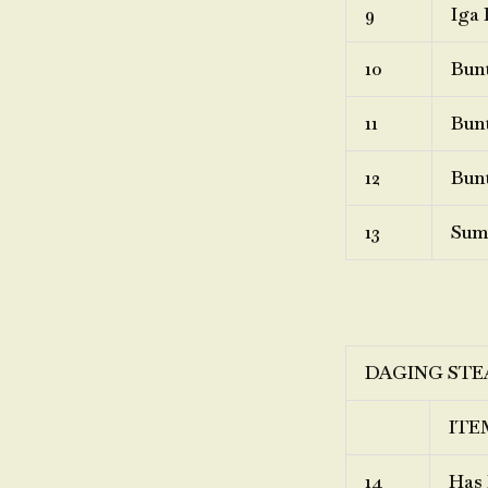
9
Iga 
10
Bunt
11
Bunt
12
Bunt
13
Sum
DAGING STE
ITE
14
Has 