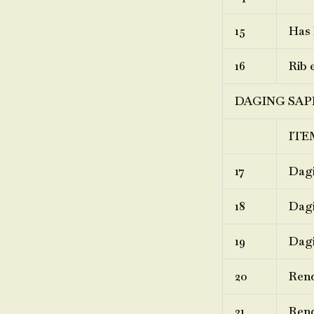
15
Has 
16
Rib 
DAGING SAP
ITE
17
Dagi
18
Dagi
19
Dagi
20
Ren
21
Rend