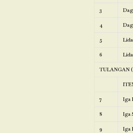
3
Dagi
4
Dagi
5
Lida
6
Lida
TULANGAN (
ITE
7
Iga 
8
Iga 
9
Iga 