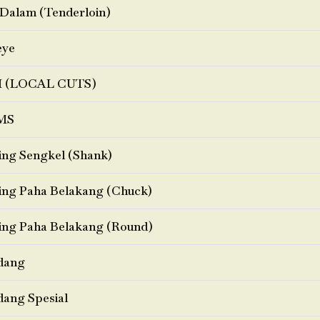
Dalam (Tenderloin)
eye
I (LOCAL CUTS)
MS
ng Sengkel (Shank)
ng Paha Belakang (Chuck)
ng Paha Belakang (Round)
dang
ang Spesial