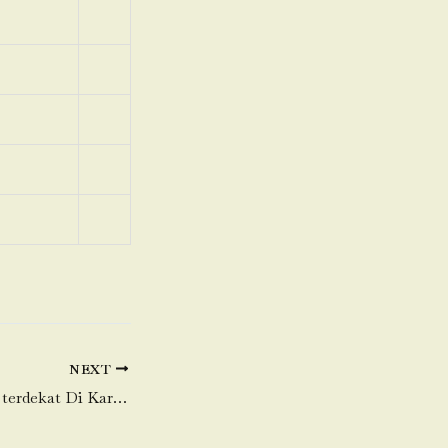
NEXT
Toko Daging Sapi terdekat Di Karangjaya-Pebayuran-Bekasi