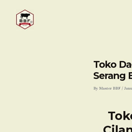
Skip
to
content
Toko Dag
Serang 
By
Master BBF
/
Janu
Tok
Cila