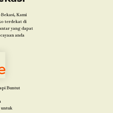
-Bekasi, Kami
o terdekat di
 antar yang dapat
rcayaan anda
api Buntut
h
 untuk