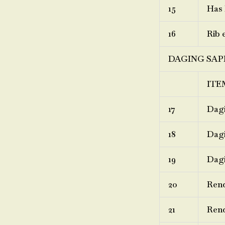
15
Has 
16
Rib 
DAGING SAP
ITE
17
Dagi
18
Dagi
19
Dagi
20
Ren
21
Rend