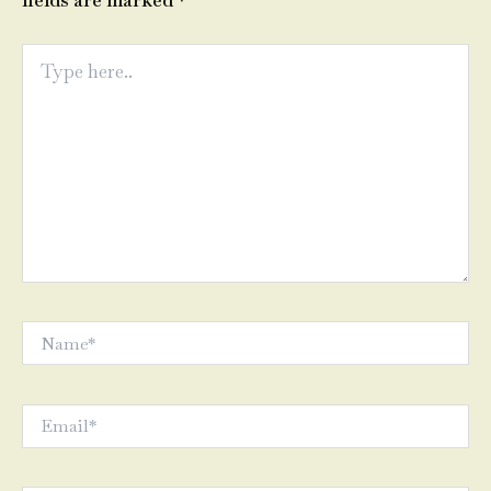
fields are marked
*
Type
here..
Name*
Email*