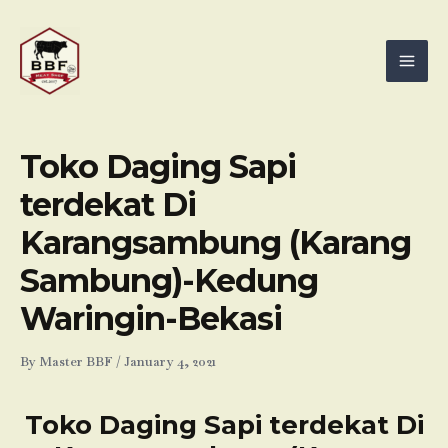
Skip
Mai
to
Men
content
Toko Daging Sapi
terdekat Di
Karangsambung (Karang
Sambung)-Kedung
Waringin-Bekasi
By
Master BBF
/
January 4, 2021
Toko Daging Sapi terdekat Di