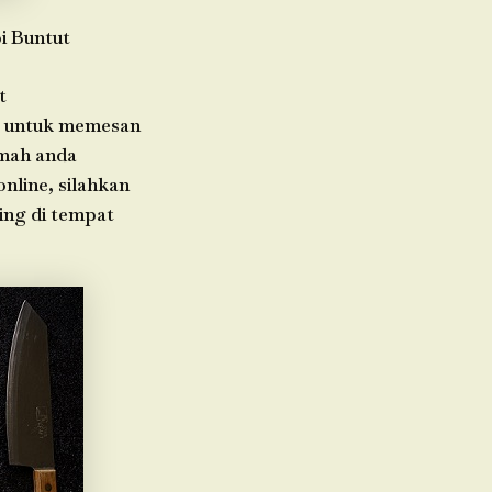
i Buntut
t
da untuk memesan
umah anda
nline, silahkan
ing di tempat