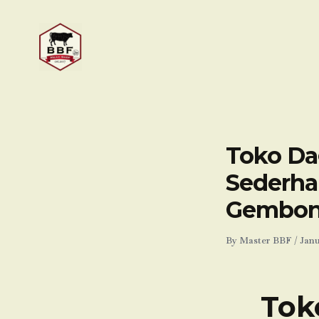
Skip
to
content
Toko Dag
Sederh
Gembon
By
Master BBF
/
Janu
Tok