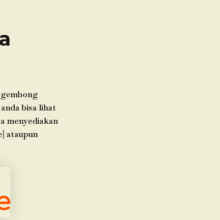
a
ragembong
nda bisa lihat
uga menyediakan
e] ataupun