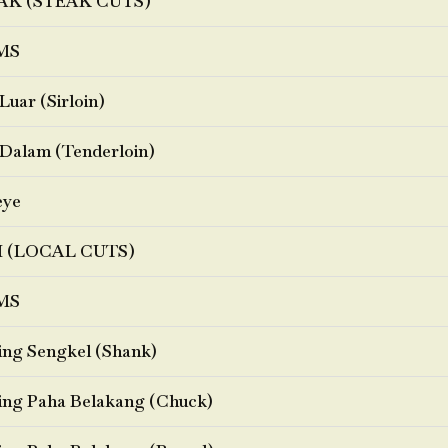
AK (STEAK CUTS)
MS
Luar (Sirloin)
Dalam (Tenderloin)
eye
I (LOCAL CUTS)
MS
ng Sengkel (Shank)
ng Paha Belakang (Chuck)