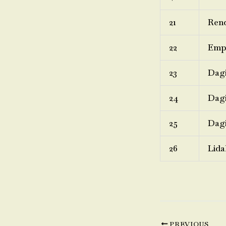
21
Rend
22
Emp
23
Dagi
24
Dagi
25
Dagi
26
Lida
PREVIOUS