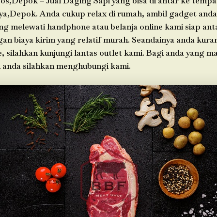
os,Depok – Jual Daging Sapi yang bisa di antar ke tempa
ya,Depok. Anda cukup relax di rumah, ambil gadget anda
g melewati handphone atau belanja online kami siap ant
an biaya kirim yang relatif murah. Seandainya anda kura
e, silahkan kunjungi lantas outlet kami. Bagi anda yang 
h anda silahkan menghubungi kami.