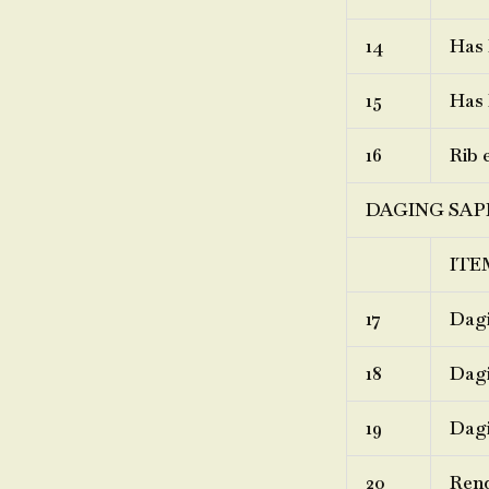
14
Has 
15
Has 
16
Rib 
DAGING SAP
ITE
17
Dagi
18
Dagi
19
Dagi
20
Ren