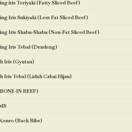
ng iris Teriyaki (Fatty Sliced Beef)
ng Iris Sukiyaki (Less Fat Sliced Beef)
ng Iris Shabu-Shabu (Non-Fat Sliced Beef)
ng Iris Tebal (Dendeng)
h Iris (Gyutan)
h Iris Tebal (Lidah Cabai Hijau)
BONE-IN BEEF)
MS
Konro (Back Ribs)