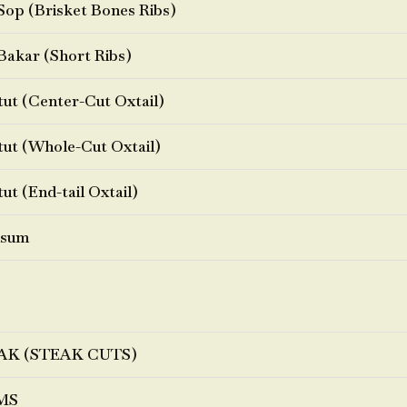
Sop (Brisket Bones Ribs)
Bakar (Short Ribs)
ut (Center-Cut Oxtail)
ut (Whole-Cut Oxtail)
ut (End-tail Oxtail)
sum
AK (STEAK CUTS)
MS