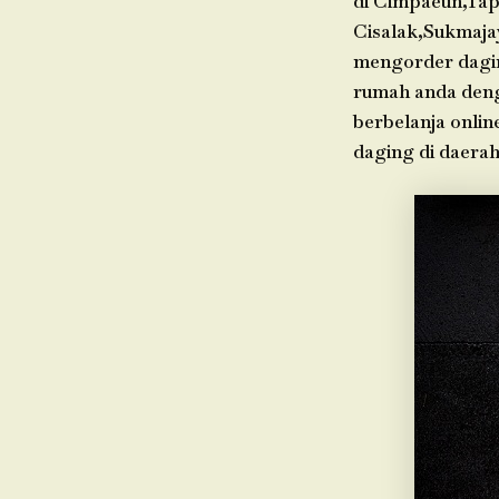
di Cimpaeun,Tap
Cisalak,Sukmaja
mengorder dagin
rumah anda deng
berbelanja onlin
daging di daera