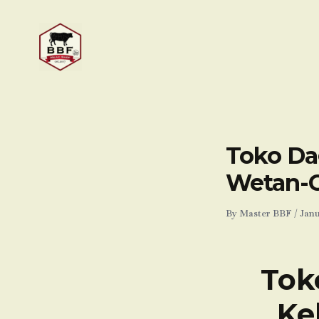
Skip
to
content
Toko Da
Wetan-C
By
Master BBF
/
Janu
Tok
Ke