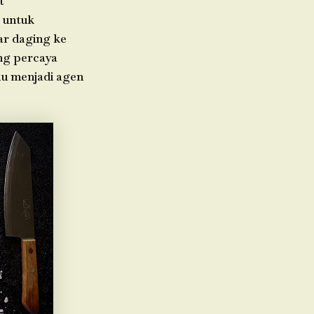
t
 untuk
ar daging ke
ng percaya
mau menjadi agen