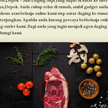
os,Depok – Jual Daging Sapi yang dapat di antar ke dae
ya,Depok. Anda cukup relax di rumah, ambil gadget an
phone atau belanja online kami siap antar daging ke rum
 terjangkau. Apabila anda kurang percaya berbelanja onli
g outlet kami. Bagi anda yang ingin menjadi agen daging
bungi kami.