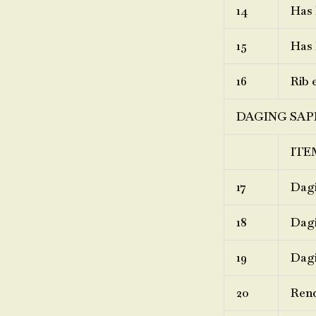
14
Has 
15
Has 
16
Rib 
DAGING SAP
ITE
17
Dagi
18
Dagi
19
Dagi
20
Ren