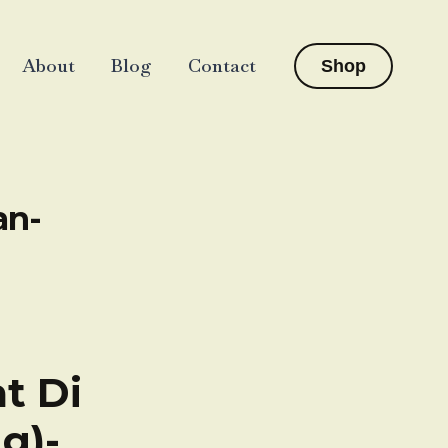
About
Blog
Contact
Shop
an-
t Di
g)-