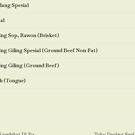
ang Spesial
al
ng Sop, Rawon (Brisket)
ng Giling Spesial (Ground Beef Non-Fat)
ng Giling (Ground Beef)
h (Tongue)
Toko Daging Sapi terdekat Di Pondok Cabe Udik-Pamulang-Tangerang Selatan