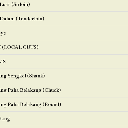
Luar (Sirloin)
Dalam (Tenderloin)
eye
I (LOCAL CUTS)
MS
ng Sengkel (Shank)
ng Paha Belakang (Chuck)
ng Paha Belakang (Round)
dang