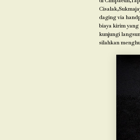
di Cimpaeun,Tap
Cisalak,Sukmaja
daging via hand
biaya kirim yang
kunjungi langsun
silahkan menghu