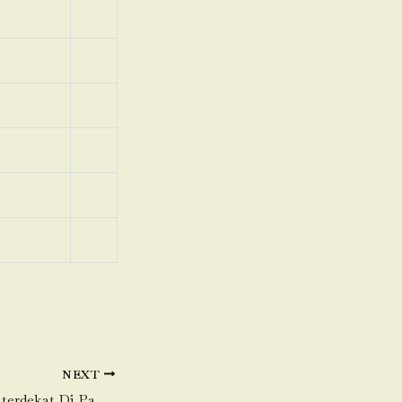
NEXT
Toko Daging Sapi terdekat Di Panunggangan Utara-Pinang (Penang)-Tangerang