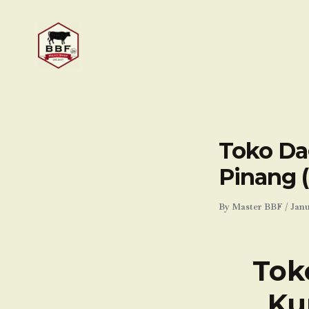
Skip
to
content
Toko Dag
Pinang 
By
Master BBF
/
Janu
Tok
Ku