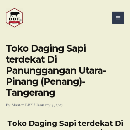
Skip
Mai
to
Men
content
Toko Daging Sapi
terdekat Di
Panunggangan Utara-
Pinang (Penang)-
Tangerang
By
Master BBF
/
January 4, 2021
Toko Daging Sapi terdekat Di