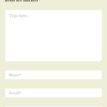
fields are marked
*
Type
here..
Name*
Email*