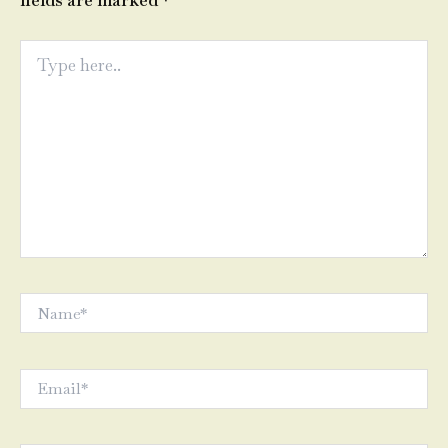
fields are marked
*
Type
here..
Name*
Email*