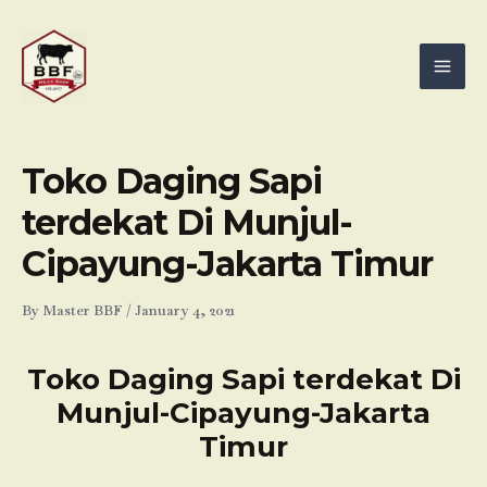
Skip
Mai
to
Men
content
Toko Daging Sapi
terdekat Di Munjul-
Cipayung-Jakarta Timur
By
Master BBF
/
January 4, 2021
Toko Daging Sapi terdekat Di
Munjul-Cipayung-Jakarta
Timur