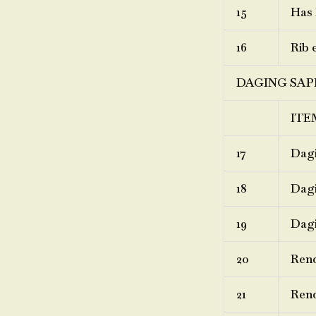
15
Has 
16
Rib 
DAGING SAP
ITE
17
Dagi
18
Dagi
19
Dagi
20
Ren
21
Rend