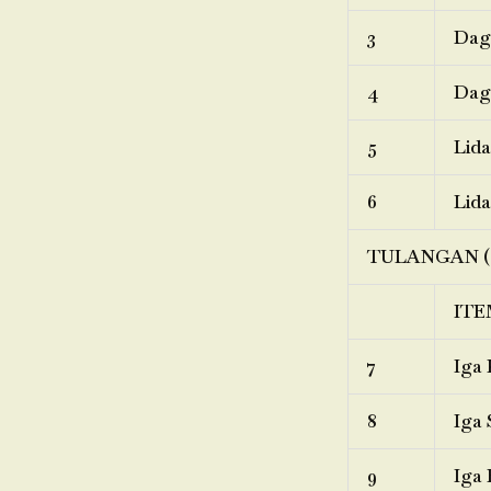
3
Dagi
4
Dagi
5
Lida
6
Lida
TULANGAN (
ITE
7
Iga 
8
Iga 
9
Iga 