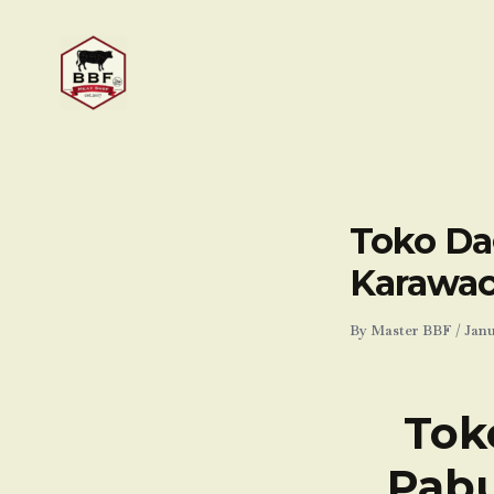
Skip
to
content
Toko Da
Karawac
By
Master BBF
/
Janu
Tok
Pabu