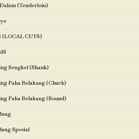
Dalam (Tenderloin)
eye
I (LOCAL CUTS)
MS
ng Sengkel (Shank)
ng Paha Belakang (Chuck)
ng Paha Belakang (Round)
dang
ang Spesial