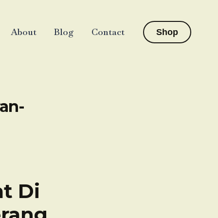
About
Blog
Contact
Shop
ran-
t Di
erang