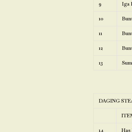
9
Iga 
10
Bunt
11
Bunt
12
Bunt
13
Sum
DAGING STE
ITE
14
Has 