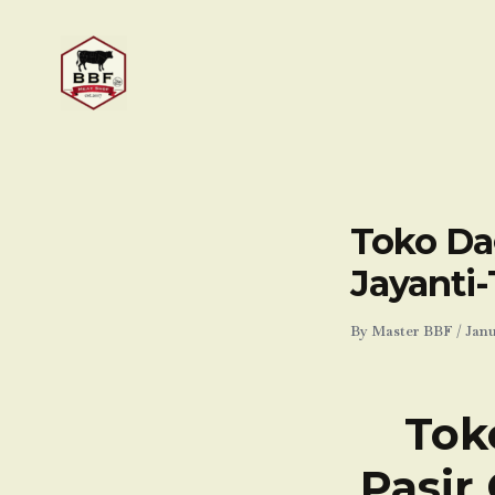
Skip
to
content
Toko Dag
Jayanti
By
Master BBF
/
Janu
Tok
Pasir