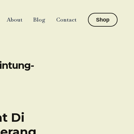
About
Blog
Contact
Shop
Gintung-
t Di
gerang