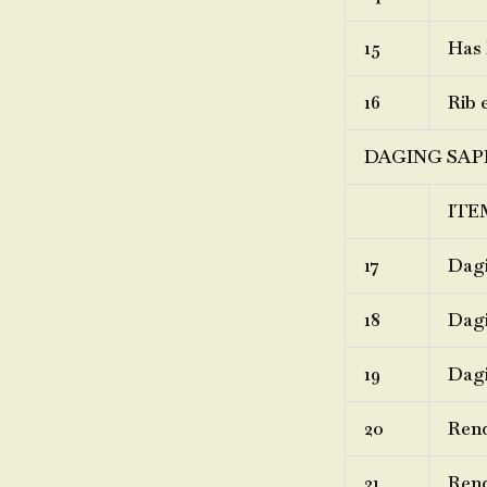
15
Has 
16
Rib 
DAGING SAP
ITE
17
Dagi
18
Dagi
19
Dagi
20
Ren
21
Rend