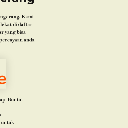
angerang, Kami
dekat di daftar
ar yang bisa
epercayaan anda
api Buntut
h
 untuk