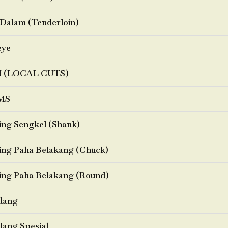
Dalam (Tenderloin)
eye
I (LOCAL CUTS)
MS
ng Sengkel (Shank)
ng Paha Belakang (Chuck)
ng Paha Belakang (Round)
dang
ang Spesial