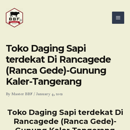
Skip
Mai
to
Men
content
Toko Daging Sapi
terdekat Di Rancagede
(Ranca Gede)-Gunung
Kaler-Tangerang
By
Master BBF
/
January 4, 2021
Toko Daging Sapi terdekat Di
Rancagede (Ranca Gede)-