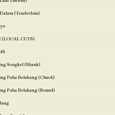
Luar (Sirloin)
Dalam (Tenderloin)
eye
I (LOCAL CUTS)
MS
ng Sengkel (Shank)
ng Paha Belakang (Chuck)
ng Paha Belakang (Round)
dang