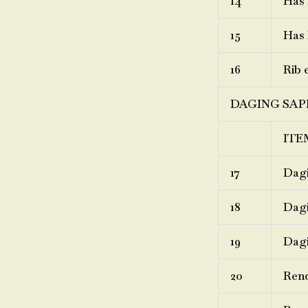
14
Has 
15
Has 
16
Rib 
DAGING SAP
ITE
17
Dagi
18
Dagi
19
Dagi
20
Ren