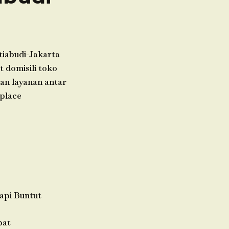
tiabudi-Jakarta
 domisili toko
kan layanan antar
place
api Buntut
pat