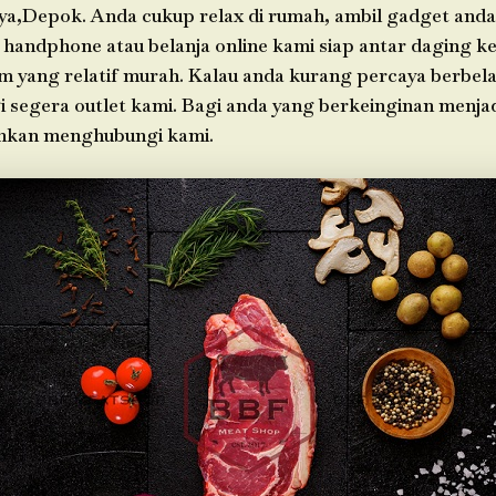
ya,Depok. Anda cukup relax di rumah, ambil gadget an
 handphone atau belanja online kami siap antar daging k
im yang relatif murah. Kalau anda kurang percaya berbela
i segera outlet kami. Bagi anda yang berkeinginan menja
ahkan menghubungi kami.