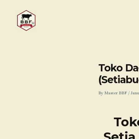
Skip
to
content
Toko Dag
(Setiabu
By
Master BBF
/
Janu
Tok
Setia