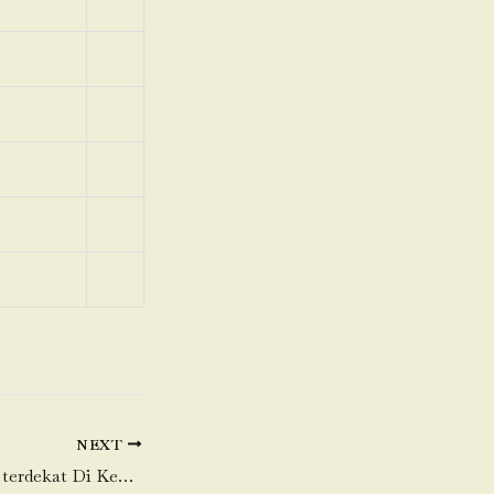
NEXT
Toko Daging Sapi terdekat Di Kebon Kelapa-Gambir-Jakarta Pusat