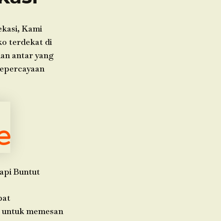
ekasi, Kami
o terdekat di
nan antar yang
kepercayaan
api Buntut
pat
da untuk memesan