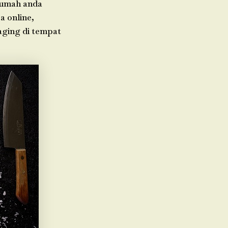
 rumah anda
a online,
daging di tempat