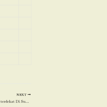
NEXT
Toko Daging Sapi terdekat Di Sukamahi-Cikarang Pusat-Bekasi