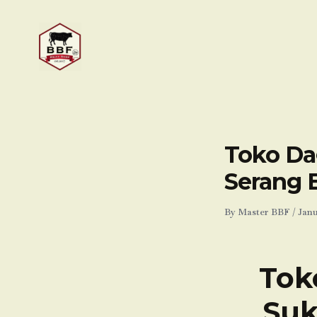
Skip
to
content
Toko Dag
Serang 
By
Master BBF
/
Janu
Tok
Suk