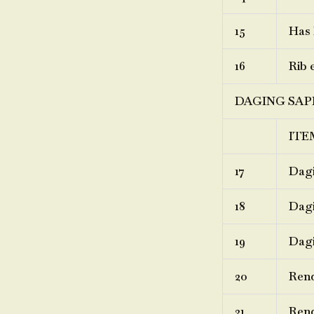
15
Has 
16
Rib 
DAGING SAP
ITE
17
Dagi
18
Dagi
19
Dagi
20
Ren
21
Rend