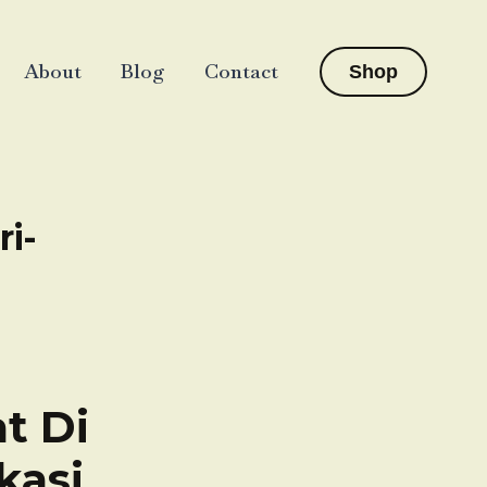
About
Blog
Contact
Shop
ri-
t Di
kasi