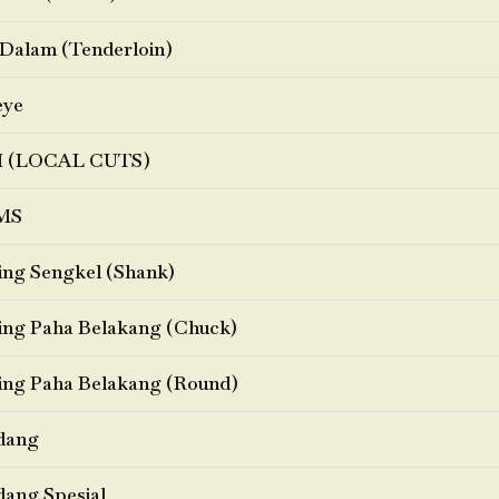
Dalam (Tenderloin)
eye
I (LOCAL CUTS)
MS
ng Sengkel (Shank)
ng Paha Belakang (Chuck)
ng Paha Belakang (Round)
dang
ang Spesial