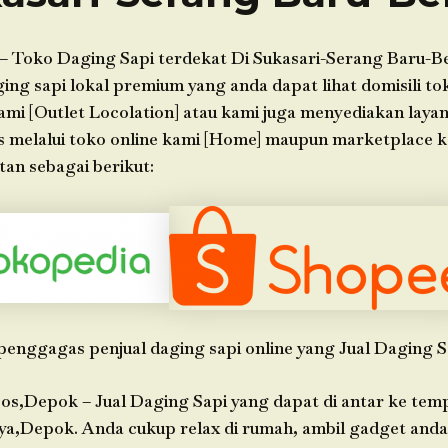
– Toko Daging Sapi terdekat Di Sukasari-Serang Baru-B
g sapi lokal premium yang anda dapat lihat domisili tok
ami [Outlet Locolation] atau kami juga menyediakan laya
s melalui toko online kami [Home] maupun marketplace 
an sebagai berikut:
penggagas penjual daging sapi online yang Jual Daging S
os,Depok – Jual Daging Sapi yang dapat di antar ke tem
ya,Depok. Anda cukup relax di rumah, ambil gadget an