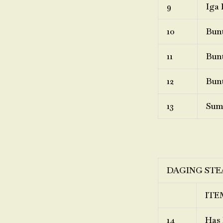
9
Iga 
10
Bunt
11
Bunt
12
Bunt
13
Sum
DAGING STE
ITE
14
Has 