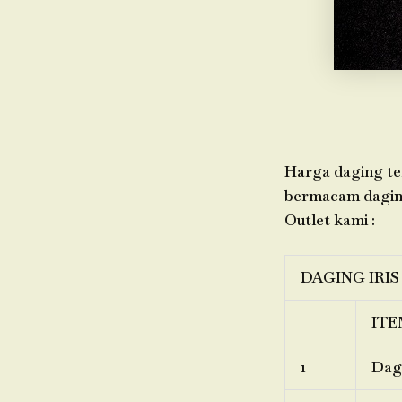
Harga daging ter
bermacam daging,
Outlet kami :
DAGING IRIS
ITE
1
Dagi