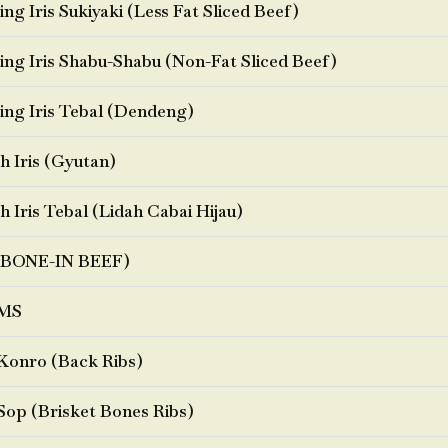
ng Iris Sukiyaki (Less Fat Sliced Beef)
ng Iris Shabu-Shabu (Non-Fat Sliced Beef)
ng Iris Tebal (Dendeng)
h Iris (Gyutan)
h Iris Tebal (Lidah Cabai Hijau)
BONE-IN BEEF)
MS
Konro (Back Ribs)
Sop (Brisket Bones Ribs)