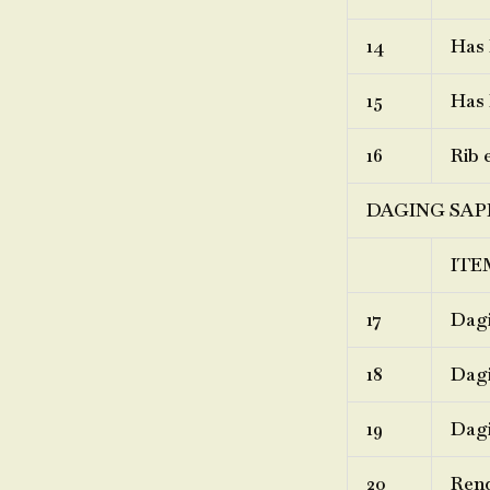
14
Has 
15
Has 
16
Rib 
DAGING SAP
ITE
17
Dagi
18
Dagi
19
Dagi
20
Ren