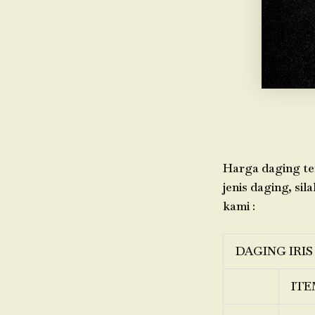
Harga daging ter
jenis daging, sil
kami :
DAGING IRIS
ITE