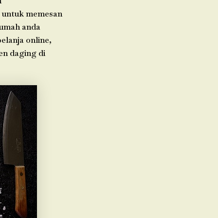
h
da untuk memesan
 rumah anda
elanja online,
en daging di