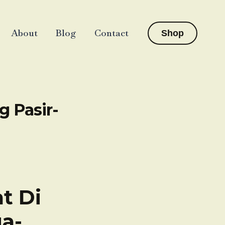
About
Blog
Contact
Shop
g Pasir-
t Di
a-