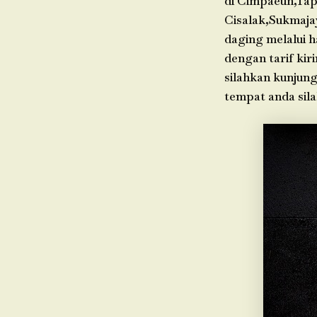
di Cimpaeun,Tap
Cisalak,Sukmaja
daging melalui h
dengan tarif kir
silahkan kunjung
tempat anda sil