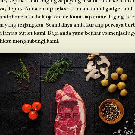
os,Depok – Jual Daging Sapi yang bisa di antar ke daera
ya,Depok. Anda cukup relax di rumah, ambil gadget an
andphone atau belanja online kami siap antar daging ke
im yang terjangkau. Seandainya anda kurang percaya berb
i lantas outlet kami. Bagi anda yang berharap menjadi ag
ahkan menghubungi kami.