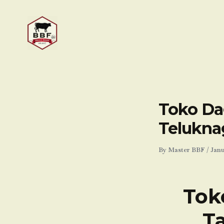
Skip
to
content
Toko Dag
Telukna
By
Master BBF
/
Janu
Tok
T