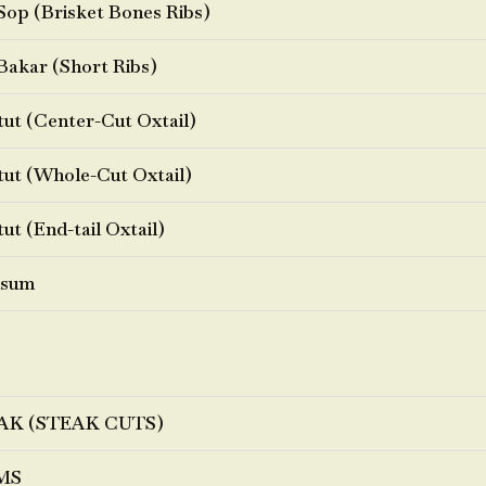
Sop (Brisket Bones Ribs)
Bakar (Short Ribs)
ut (Center-Cut Oxtail)
ut (Whole-Cut Oxtail)
ut (End-tail Oxtail)
sum
AK (STEAK CUTS)
MS