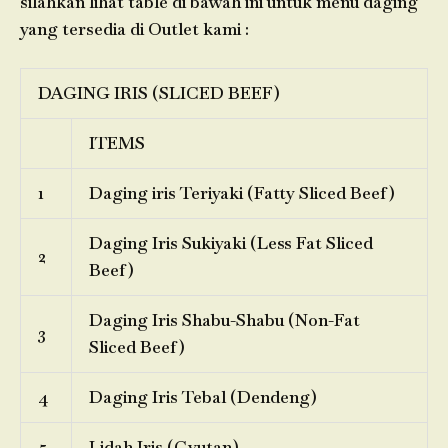
silahkan lihat table di bawah ini untuk menu daging
yang tersedia di Outlet kami :
DAGING IRIS (SLICED BEEF)
ITEMS
1
Daging iris Teriyaki (Fatty Sliced Beef)
Daging Iris Sukiyaki (Less Fat Sliced
2
Beef)
Daging Iris Shabu-Shabu (Non-Fat
3
Sliced Beef)
4
Daging Iris Tebal (Dendeng)
5
Lidah Iris (Gyutan)