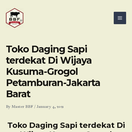
Skip
Mai
to
Men
content
Toko Daging Sapi
terdekat Di Wijaya
Kusuma-Grogol
Petamburan-Jakarta
Barat
By
Master BBF
/
January 4, 2021
Toko Daging Sapi terdekat Di