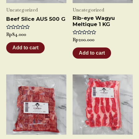
Uncategorized
Uncategorized
Rib-eye Wagyu
Beef Slice AUS 500 G
Meltique 1 KG
Rated
Rp
84.000
0
Rated
Rp
200.000
out
0
of
Add to cart
out
5
of
Add to cart
5