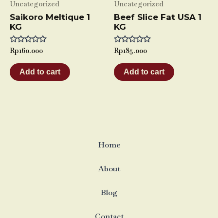
Uncategorized
Uncategorized
Saikoro Meltique 1
Beef Slice Fat USA 1
KG
KG
Rated
Rp
160.000
Rated
Rp
185.000
0
0
out
out
of
of
Add to cart
Add to cart
5
5
Home
About
Blog
Contact