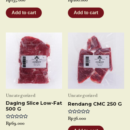
Rp
135.000
Rp
160.000
0
0
out
out
of
of
Add to cart
Add to cart
5
5
Uncategorized
Uncategorized
Daging Slice Low-Fat
Rendang CMC 250 G
500 G
Rated
Rp
36.000
0
Rated
Rp
69.000
out
0
of