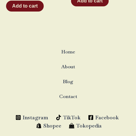
Add to cart
out
5
of
Add to cart
5
Home
About
Blog
Contact
Instagram
TikTok
Facebook
Shopee
Tokopedia