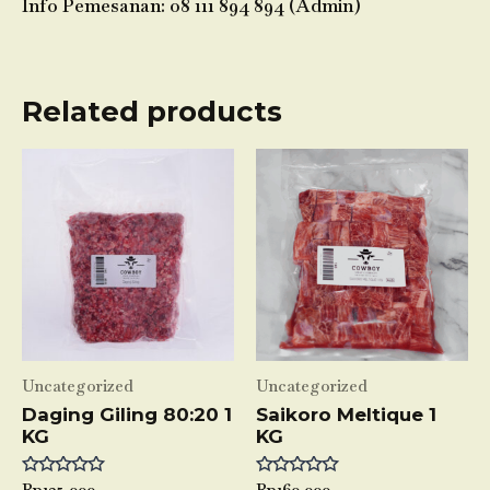
Info Pemesanan: 08 111 894 894 (Admin)
Related products
Uncategorized
Uncategorized
Daging Giling 80:20 1
Saikoro Meltique 1
KG
KG
Rated
Rated