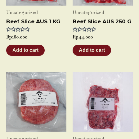
Uncategorized
Uncategorized
Beef Slice AUS 1 KG
Beef Slice AUS 250 G
Rated
Rp
160.000
Rated
Rp
44.000
0
0
out
out
of
of
Add to cart
Add to cart
5
5
Uncategorized
Uncategorized