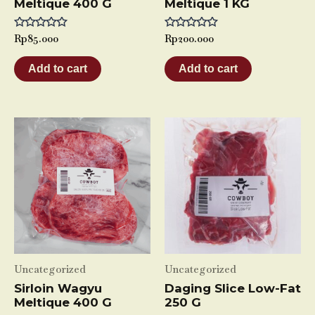
Meltique 400 G
Meltique 1 KG
Rated
Rp
85.000
Rated
Rp
200.000
0
0
out
out
of
of
Add to cart
Add to cart
5
5
Uncategorized
Uncategorized
Sirloin Wagyu
Daging Slice Low-Fat
Meltique 400 G
250 G