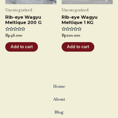
Uncategorized
Uncategorized
Rib-eye Wagyu
Rib-eye Wagyu
Meltique 200 G
Meltique 1 KG
Rated
Rp
46.000
Rated
Rp
200.000
0
0
out
out
of
of
Add to cart
Add to cart
5
5
Home
About
Blog