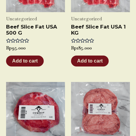
Uncategorized
Uncategorized
Beef Slice Fat USA
Beef Slice Fat USA 1
500 G
KG
Rated
Rp
95.000
Rated
Rp
185.000
0
0
out
out
of
of
Add to cart
Add to cart
5
5